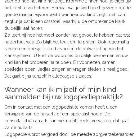
zeer op hóe het kind het zegt. Kromme zinnen hoef je eigenlijk
niet echt te verbeteren. Herhaal wat je kind heeft gezegd op de
goede manier. Bijvoorbeeld wanneer uw kind zegt: toel, dan
zegt u: ja dat is een sssstoel, waarbij u de ontbrekende klank
duidelijk laat horen.
Zo leert hij hoe het moet zonder het gevoel te hebben dat wat
hij zei fout was. Zo blijft het leuk om te praten. Ook regelmatig
samen een boekje lezen bevordert de ontwikkeling van het
klanksysteem. U kunt de woordjes duidelijk benoemen en uw
kind kan het proberen na te doen. En voorlezen, samen
spelletjes doen, liedjes zingen en vragen stellen is heel goed.
Dat gaat bijna vanzelf in alledaagse situaties.
Wanneer kan ik mijzelf of mijn kind
aanmelden bij uw logopediepraktijk?
Om in contact met een logopedist te komen heeft u een
verwijzing van de huisarts of een specialist nodig. De
consultatiebureau arts kan niet rechtstreeks verwijzen, dat gaat
via de huisarts.
Logopedie wordt vergoed door de meeste zorgverzekeraars en