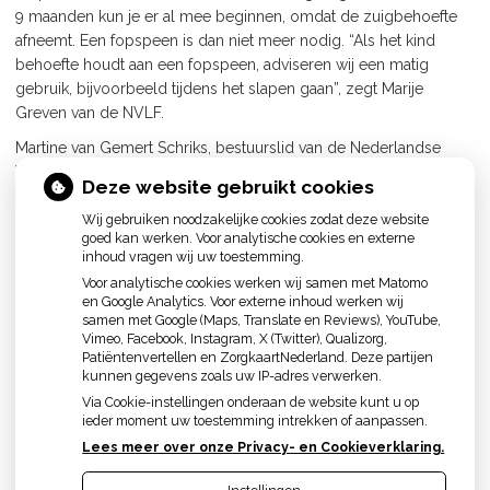
9 maanden kun je er al mee beginnen, omdat de zuigbehoefte
afneemt. Een fopspeen is dan niet meer nodig. “Als het kind
behoefte houdt aan een fopspeen, adviseren wij een matig
gebruik, bijvoorbeeld tijdens het slapen gaan”, zegt Marije
Greven van de NVLF.
Martine van Gemert Schriks, bestuurslid van de Nederlandse
Vereniging voor Kindertandheelkunde: “Wanneer het gebruik van
Deze website gebruikt cookies
de fopspeen voor het tweede levensjaar wordt afgeleerd,
Wij gebruiken noodzakelijke cookies zodat deze website
herstellen problemen als scheefstand en een afwijkende groei
goed kan werken. Voor analytische cookies en externe
van de tandbogen en het gehemelte zich vaak binnen zes
inhoud vragen wij uw toestemming.
maanden. De meeste kinderen stoppen vanzelf met spenen
Voor analytische cookies werken wij samen met Matomo
tussen hun tweede en vierde jaar”.
en Google Analytics. Voor externe inhoud werken wij
samen met Google (Maps, Translate en Reviews), YouTube,
De overgang van zuigbehoefte naar gewoonte ligt zo rond de 12
Vimeo, Facebook, Instagram, X (Twitter), Qualizorg,
maanden. Het is verstandig om te stoppen met de speen
Patiëntenvertellen en ZorgkaartNederland. Deze partijen
voordat het een gewoonte is geworden.
kunnen gegevens zoals uw IP-adres verwerken.
Via Cookie-instellingen onderaan de website kunt u op
ieder moment uw toestemming intrekken of aanpassen.
Lees meer over onze Privacy- en Cookieverklaring.