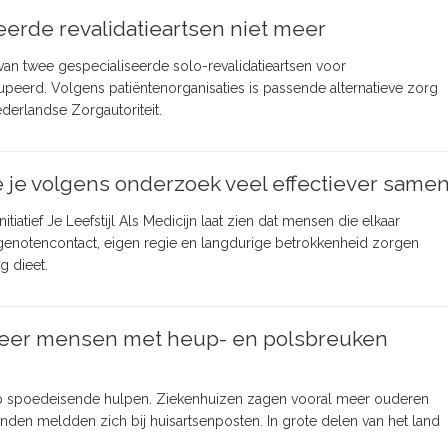
erde revalidatieartsen niet meer
n twee gespecialiseerde solo-revalidatieartsen voor
peerd. Volgens patiëntenorganisaties is passende alternatieve zorg
derlandse Zorgautoriteit.
oe je volgens onderzoek veel effectiever same
iatief Je Leefstijl Als Medicijn laat zien dat mensen die elkaar
otgenotencontact, eigen regie en langdurige betrokkenheid zorgen
g dieet.
eer mensen met heup- en polsbreuken
p spoedeisende hulpen. Ziekenhuizen zagen vooral meer ouderen
den meldden zich bij huisartsenposten. In grote delen van het land