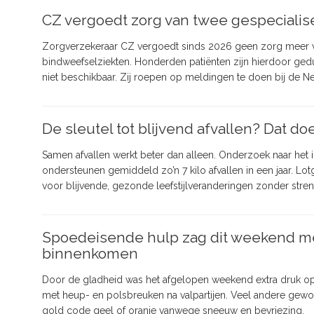
CZ vergoedt zorg van twee gespecialise
Zorgverzekeraar CZ vergoedt sinds 2026 geen zorg meer va
bindweefselziekten. Honderden patiënten zijn hierdoor gedu
niet beschikbaar. Zij roepen op meldingen te doen bij de Ne
De sleutel tot blijvend afvallen? Dat d
Samen afvallen werkt beter dan alleen. Onderzoek naar het init
ondersteunen gemiddeld zo’n 7 kilo afvallen in een jaar. L
voor blijvende, gezonde leefstijlveranderingen zonder stren
Spoedeisende hulp zag dit weekend m
binnenkomen
Door de gladheid was het afgelopen weekend extra druk o
met heup- en polsbreuken na valpartijen. Veel andere gewon
gold code geel of oranje vanwege sneeuw en bevriezing.