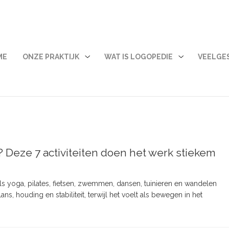
ME
ONZE PRAKTIJK
WAT IS LOGOPEDIE
VEELGE
Onze
Wat
Praktijk
is
submenu
logopedie
submenu
 Deze 7 activiteiten doen het werk stiekem
als yoga, pilates, fietsen, zwemmen, dansen, tuinieren en wandelen
ns, houding en stabiliteit, terwijl het voelt als bewegen in het