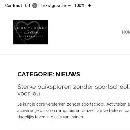
Tekst
Tekst
Contrast
Tekstgrootte
100%
Uit
verkleinen
vergroten
met
met
10%
10%
HOOFDMENU
HO
CATEGORIE:
NIEUWS
Sterke buikspieren zonder sportschool?
voor jou
Je kunt je core versterken zonder sportschool. Activiteiten 
activeren je buik- en rompspieren vanzelf. Ze verbeteren bala
dagelijks leven in plaats van trainen.