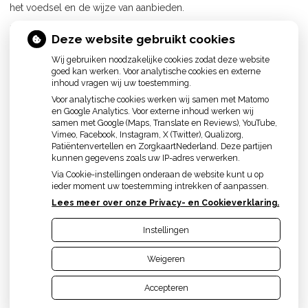
het voedsel en de wijze van aanbieden.
De resultaten van de slikbehandeling zijn in grote mate
Deze website gebruikt cookies
afhankelijk van de ernst en aard van de stoornis. Soms blijven er
Wij gebruiken noodzakelijke cookies zodat deze website
beperkingen bestaan, waardoor bijvoorbeeld een bepaalde
goed kan werken. Voor analytische cookies en externe
voedselbereiding noodzakelijk is. Of dat bepaalde
inhoud vragen wij uw toestemming.
voedingsmiddelen niet meer geslikt kunnen worden. De nadruk
Voor analytische cookies werken wij samen met Matomo
van de logopedische behandeling zal dan liggen op het zo
en Google Analytics. Voor externe inhoud werken wij
aangenaam mogelijk maken van de eet- en drinkmomenten.
samen met Google (Maps, Translate en Reviews), YouTube,
Vimeo, Facebook, Instagram, X (Twitter), Qualizorg,
Bron:
Nederlandse Vereniging voor Logopedie en Foniatrie
Patiëntenvertellen en ZorgkaartNederland. Deze partijen
kunnen gegevens zoals uw IP-adres verwerken.
<< Terug
Via Cookie-instellingen onderaan de website kunt u op
ieder moment uw toestemming intrekken of aanpassen.
Lees meer over onze Privacy- en Cookieverklaring.
Instellingen
Uw Zorg Online
|
Beheer
Weigeren
Privacy verklaring
|
Cookie-instellingen
|
Voorwaarden
Accepteren