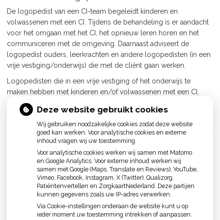
De logopedist van een CI-team begeleidt kinderen en
volwassenen met een CI. Tijdens de behandeling is er aandacht
voor het omgaan met het CI, het opnieuw leren horen en het
communiceren met de omgeving. Daarnaast adviseert de
logopedist ouders, leerkrachten en andere logopedisten (in een
vrije vestiging/onderwijs) die met de cliënt gaan werken.
Logopedisten die in een vrije vestiging of het onderwijs te
maken hebben met kinderen en/of volwassenen met een CI,
richten de behandeling op het leren horen, het gebruik van
Deze website gebruikt cookies
spraakafzien, de communicatie met de omgeving en articulatie.
Wij gebruiken noodzakelijke cookies zodat deze website
Daarnaast is er veel aandacht voor het stimuleren van de
goed kan werken. Voor analytische cookies en externe
spraaktaalontwikkeling bij kinderen. De logopedist onderzoekt of
inhoud vragen wij uw toestemming.
en hoe groot de spraaktaalachterstand is. Zij kijkt naar het begrip
Voor analytische cookies werken wij samen met Matomo
en het uiten van de taal. De logopedische behandeling sluit aan
en Google Analytics. Voor externe inhoud werken wij
bij het spraaktaalniveau van het kind.
samen met Google (Maps, Translate en Reviews), YouTube,
Vimeo, Facebook, Instagram, X (Twitter), Qualizorg,
Bron:
Nederlandse Vereniging voor Logopedie en Foniatrie
Patiëntenvertellen en ZorgkaartNederland. Deze partijen
kunnen gegevens zoals uw IP-adres verwerken.
<< Terug
Via Cookie-instellingen onderaan de website kunt u op
ieder moment uw toestemming intrekken of aanpassen.