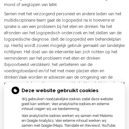
mond of weglopen van tafel.
Samen met het verzorgend personeel en andere leden van het
multidisciplinaire team gaat de logopedist na in hoeverre er
sprake is van een probleem bij het eten en drinken. Na het
afronden van het logopedisch onderzoek en het stellen van de
logopedische diagnose, stelt de logopedist een behandelplan
op. Hierbij wordt zoveel mogelijk gebruik gemaakt van landelijke
richtlijnen. Het doel van de interventie kan zich richten op het
verminderen van het probleem met eten en drinken
(bijvoorbeeld verslikken), het verbeteren van de
voedingstoestand en/of het met meer plezier eten en
drinken.Vaak worden er adviezen aan de omgeving van de
persoon met dementie gegeven met betrekking tot bijvoorbeeld
Deze website gebruikt cookies
de houding tijdens de maaltijd, de consistentie van het vocht en
voedsel en de wijze van aanbieden van het eten en drinken.
Wij gebruiken noodzakelijke cookies zodat deze website
goed kan werken. Voor analytische cookies en externe
De logopedist blijft de persoon met dementie volgen. Indien er
inhoud vragen wij uw toestemming.
sprake is van achteruitgang door de dementie en het eten en
Voor analytische cookies werken wij samen met Matomo
drinken verslechtert, biedt de logopedist opnieuw onderzoek en
en Google Analytics. Voor externe inhoud werken wij
begeleiding aan.
samen met Google (Maps, Translate en Reviews), YouTube,