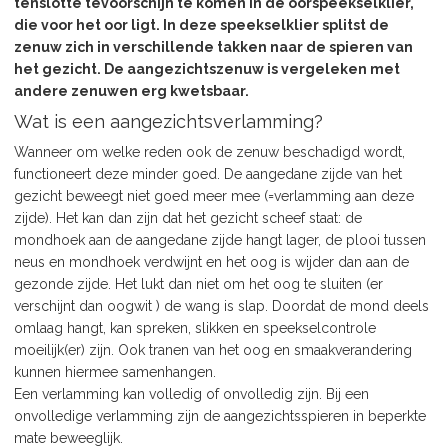
tenslotte tevoorschijn te komen in de oorspeekselklier,
die voor het oor ligt. In deze speekselklier splitst de
zenuw zich in verschillende takken naar de spieren van
het gezicht. De aangezichtszenuw is vergeleken met
andere zenuwen erg kwetsbaar.
Wat is een aangezichtsverlamming?
Wanneer om welke reden ook de zenuw beschadigd wordt,
functioneert deze minder goed. De aangedane zijde van het
gezicht beweegt niet goed meer mee (=verlamming aan deze
zijde). Het kan dan zijn dat het gezicht scheef staat: de
mondhoek aan de aangedane zijde hangt lager, de plooi tussen
neus en mondhoek verdwijnt en het oog is wijder dan aan de
gezonde zijde. Het lukt dan niet om het oog te sluiten (er
verschijnt dan oogwit ) de wang is slap. Doordat de mond deels
omlaag hangt, kan spreken, slikken en speekselcontrole
moeilijk(er) zijn. Ook tranen van het oog en smaakverandering
kunnen hiermee samenhangen.
Een verlamming kan volledig of onvolledig zijn. Bij een
onvolledige verlamming zijn de aangezichtsspieren in beperkte
mate beweeglijk.