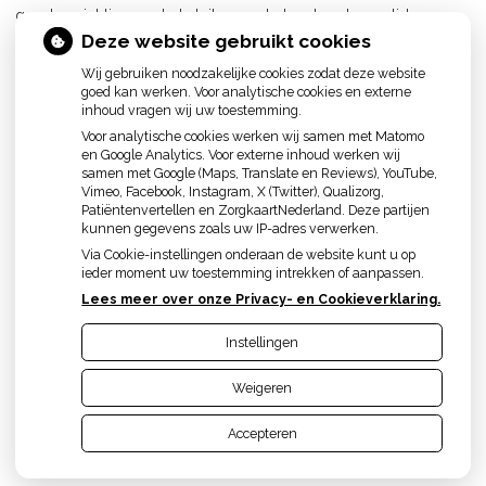
goudgewichtje voor het sluiten van het verlamde ooglid, op
Deze website gebruikt cookies
indicatie zelfs ingewikkelde zenuwreconstructies. Ook zijn er
statische correcties mogelijk gericht op het uiterlijk, het
Wij gebruiken noodzakelijke cookies zodat deze website
esthetische aspect.
goed kan werken. Voor analytische cookies en externe
inhoud vragen wij uw toestemming.
Overige behandelingen zoals elektrotherapie lijken niet zinvol en
Voor analytische cookies werken wij samen met Matomo
kan zelfs het strakke gevoel in de spieren (contractuur) doen
en Google Analytics. Voor externe inhoud werken wij
toenemen.
samen met Google (Maps, Translate en Reviews), YouTube,
Vimeo, Facebook, Instagram, X (Twitter), Qualizorg,
Bron:
Nederlandse Vereniging voor Logopedie en Foniatrie
Patiëntenvertellen en ZorgkaartNederland. Deze partijen
kunnen gegevens zoals uw IP-adres verwerken.
<< Terug
Via Cookie-instellingen onderaan de website kunt u op
ieder moment uw toestemming intrekken of aanpassen.
Lees meer over onze Privacy- en Cookieverklaring.
Instellingen
Uw Zorg Online
|
Beheer
Weigeren
Privacy verklaring
|
Cookie-instellingen
|
Voorwaarden
Accepteren